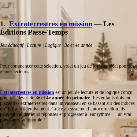
1.
Extraterrestres en mission
— Les
Éditions Passe-Temps
Jeu éducatif | Lecture | Logique | 3e et 4e année
Pour commencer cette sélection, voici un jeu de logique idéal pour les
jeunes lecteurs.
Extraterrestres en mission
est un jeu de lecture et de logique conçu
pour les élèves de
3e et 4e année du primaire
. Les enfants doivent
placer des extraterrestres dans un vaisseau en se basant sur des indices
qu’ils lisent attentivement. Grâce au système d’autocorrection, ils
peuvent valider leurs réponses et progresser à leur rythme — un vrai
plus pour l’autonomie !