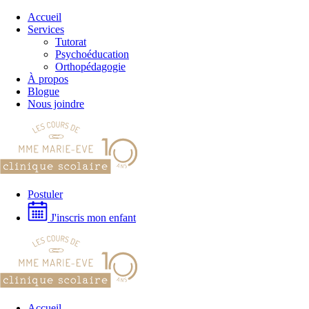
Passer
Accueil
au
Services
contenu
Tutorat
Psychoéducation
Orthopédagogie
À propos
Blogue
Nous joindre
Postuler
J'inscris mon enfant
Accueil