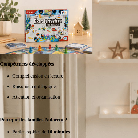
Compétences développées
Compréhension en lecture
Raisonnement logique
Attention et organisation
Pourquoi les familles l’adorent ?
Parties rapides de
10 minutes