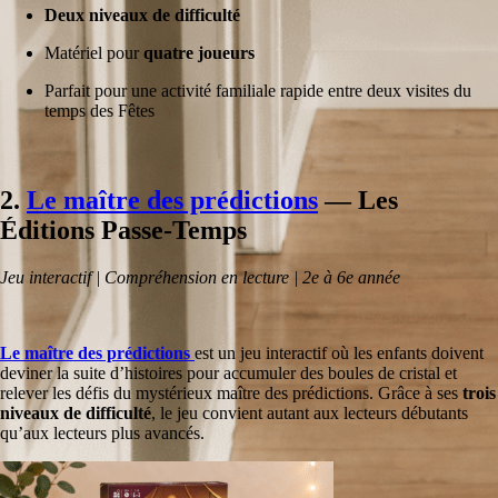
Deux niveaux de difficulté
Matériel pour
quatre joueurs
Parfait pour une activité familiale rapide entre deux visites du
temps des Fêtes
2.
Le maître des prédictions
— Les
Éditions Passe-Temps
Jeu interactif | Compréhension en lecture | 2e à 6e année
Le maître des prédictions
est un jeu interactif où les enfants doivent
deviner la suite d’histoires pour accumuler des boules de cristal et
relever les défis du mystérieux maître des prédictions. Grâce à ses
trois
niveaux de difficulté
, le jeu convient autant aux lecteurs débutants
qu’aux lecteurs plus avancés.