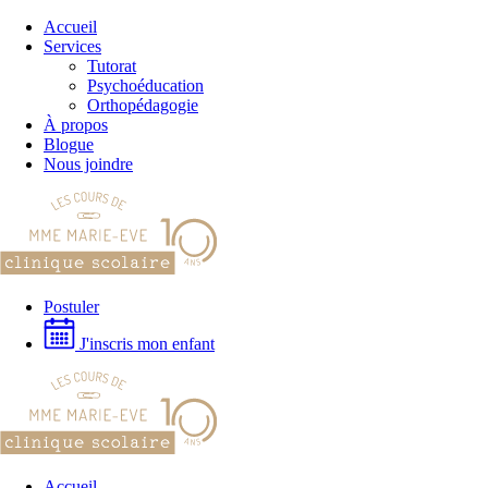
Passer
Accueil
au
Services
contenu
Tutorat
Psychoéducation
Orthopédagogie
À propos
Blogue
Nous joindre
Postuler
J'inscris mon enfant
Accueil